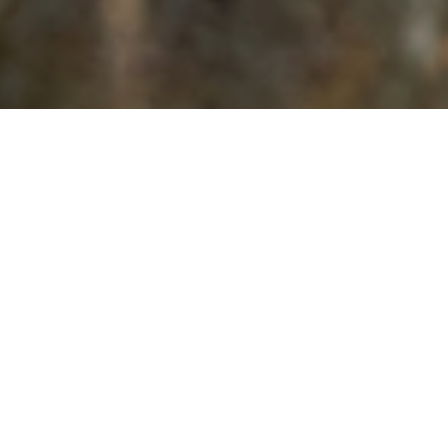
Cookie-Einstellungen
Diese Webseite verwendet Cookies, um Besuchern ein optimales
Nutzererlebnis zu bieten. Bestimmte Inhalte von Drittanbietern werden
nur angezeigt, wenn die entsprechende Option aktiviert ist. Die
Datenverarbeitung kann dann auch in einem Drittland erfolgen.
Weitere Informationen hierzu in der Datenschutzerklärung.
📸 Shoot & Wander – Der Fotowalk für dich und deinen
Hund
Technisch notwendige
Gemeinsam mit deinem Hund erlebst du eine entspannte Tour
Diese Cookies sind zum Betrieb der Webseite notwendig, z.B. zum
durch die Eifelnatur – begleitet von einer Fotografin und mir
Schutz vor Hackerangriffen und zur Gewährleistung eines
(Nicky deiner Hundetrainerin). Die Fotografin hält eure
konsistenten und der Nachfrage angepassten Erscheinungsbilds der
schönsten Momente in einer traumhaften Kulisse fest. Während
Seite.
ein Hund-Mensch-Team fotografiert wird, genießen die anderen
kleine Pausen oder machen – unter Anleitung der Trainerin –
Analytische
leichte gemeinsame Übungen. So entsteht eine harmonische
Diese Cookies werden verwendet, um das Nutzererlebnis weiter zu
Mischung aus Spaziergang, Fotoerlebnis und kleinen Team-
optimieren. Hierunter fallen auch Statistiken, die dem
Momenten.
Webseitenbetreiber von Drittanbietern zur Verfügung gestellt werden,
Ein Bild ist bereits inklusive, weitere kannst du direkt vor Ort
sowie die Ausspielung von personalisierter Werbung durch die
auswählen.
Nachverfolgung der Nutzeraktivität über verschiedene Webseiten.