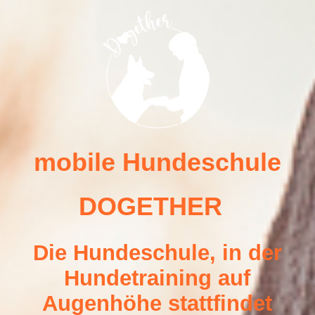
Deine Hundeschule
Unsere Trainingsangebote
Dein Hundetrainerteam -mobile Hundeschule DOGETHER Bedburg
mobile Hundeschule
DOGET
HER
Kontakt
Die Hundeschule, in der
Kooperationen
Hundetraining auf
Augenhöhe stattfindet