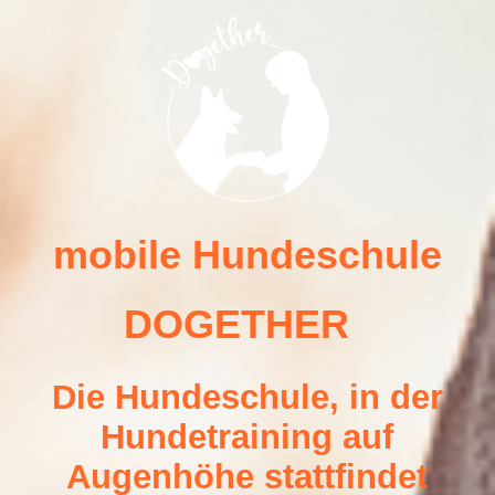
Deine Hundeschule
Unsere Trainingsangebote
Dein Hundetrainerteam -mobile Hundeschule DOGETHER Bedburg
mobile Hundeschule
DOGET
HER
Kontakt
Die Hundeschule, in der
Kooperationen
Hundetraining auf
Augenhöhe stattfindet